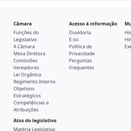
Câmara
Acesso á informação
Mu
Funções do
Ouvidoria
Hi
Legislativo
E-sic
Hi
A Câmara
Política de
Ex
Mesa Diretora
Privacidade
Comissões
Perguntas
Vereadores
Frequentes
Lei Orgânica
Regimento Interno
Objetivos
Estratégicos
Competências e
Atribuições
Atos do legislativo
Matéria Legislativa