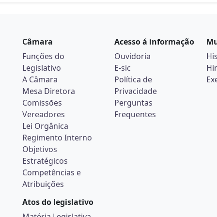
Câmara
Acesso á informação
Mu
Funções do
Ouvidoria
Hi
Legislativo
E-sic
Hi
A Câmara
Política de
Ex
Mesa Diretora
Privacidade
Comissões
Perguntas
Vereadores
Frequentes
Lei Orgânica
Regimento Interno
Objetivos
Estratégicos
Competências e
Atribuições
Atos do legislativo
Matéria Legislativa