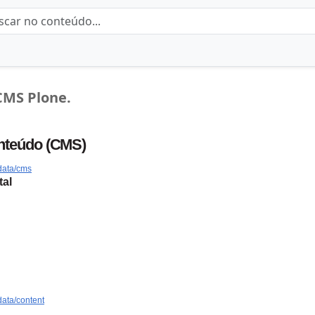
CMS Plone.
nteúdo (CMS)
idata/cms
tal
data/content