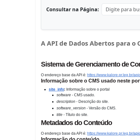
Consultar na Página:
A API de Dados Abertos para o 
Sistema de Gerenciamento de Co
O endereço base da API é:
https://www.kalore.pr.leg.br/ap
Informação sobre o CMS usado neste por
site_info
:
Informação sobre o portal
software
-
CMS usado.
description
-
Descrição do site.
software_version
-
Versão do CMS.
title
-
Título do site.
Metadados do Conteúdo
O endereço base da API é:
https://www.kalore.pr.leg.br/api
Informação do conteúdo