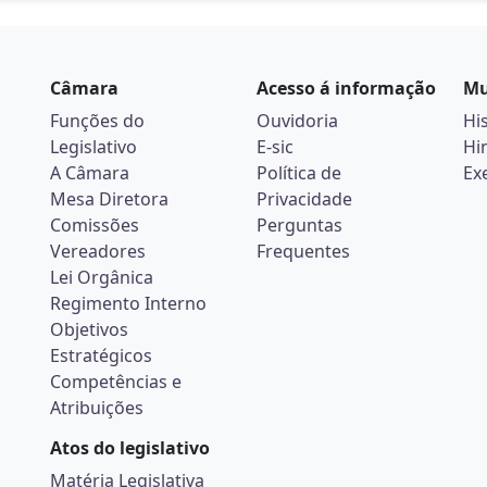
Câmara
Acesso á informação
Mu
Funções do
Ouvidoria
Hi
Legislativo
E-sic
Hi
A Câmara
Política de
Ex
Mesa Diretora
Privacidade
Comissões
Perguntas
Vereadores
Frequentes
Lei Orgânica
Regimento Interno
Objetivos
Estratégicos
Competências e
Atribuições
Atos do legislativo
Matéria Legislativa