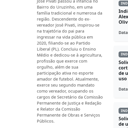
José Pivati passou a infância no
IND
Bairro do Uruzinho, em uma
Indi
família tradicional e numerosa da
Ale
região. Descendente do ex-
Oli
vereador José Pivati, inspirou-se
na trajetória do pai para
Data
ingressar na vida pública em
2020, filiando-se ao Partido
Liberal (PL). Concluiu o Ensino
IND
Médio e dedicou-se à agricultura,
profissão que exerce com
Soli
orgulho, além de sua
cort
de 
participação ativa no esporte
uso 
amador de futebol. Atualmente,
exerce seu segundo mandato
Data
como vereador, ocupando os
cargos de Secretário da Comissão
Permanente de Justiça e Redação
e Relator da Comissão
IND
Permanente de Obras e Serviços
Soli
Públicos.
de u