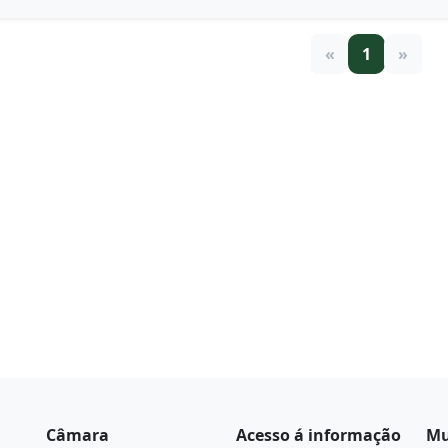
«
1
»
Câmara
Acesso á informação
Mu