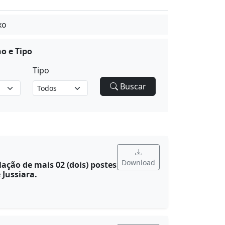
xo
no e Tipo
Tipo
Buscar
Download
ação de mais 02 (dois) postes
 Jussiara.