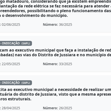
igo matadouro, considerando que já existem empreendim
antação da rede elétrica se faz necessária para atende
reendedores, possibilitando o pleno funcionamento das 
a o desenvolvimento do município.
:
02/06/2025
Número:
36/2025
 - INDICAÇÃO
(SAPL)
cam ao executivo municipal que faça a instalação de re
badas) nas vias do Distrito de Jussiara e no município d
:
22/05/2025
Número:
33/2025
 - INDICAÇÃO
(SAPL)
cita ao executivo municipal a necessidade de realizar u
uária do distrito de Jussiara, visto que a mesma apres
ros estruturais.
:
28/04/2025
Número:
26/2025