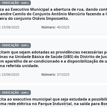
 - INDICAÇÃO
(SAPL)
ca ao Executivo Municipal a abertura de rua, dando con
xandre Camilo do Conjunto Antônio Mercúrio fazendo a 
veira do conjunto Otávio Impossetto.
:
25/08/2025
Número:
40/2025
 - INDICAÇÃO
(SAPL)
citam que sejam adotadas as providências necessárias p
inas na Unidade Básica de Saúde (UBS) do Distrito de Ju
um aparelho de ar-condicionado e a disponibilização d
na referida unidade.
:
23/06/2025
Número:
37/2025
 - INDICAÇÃO
(SAPL)
cita ao executivo municipal que seja estudada a possibil
ma rede elétrica no Parque Industrial, na saída para Bo