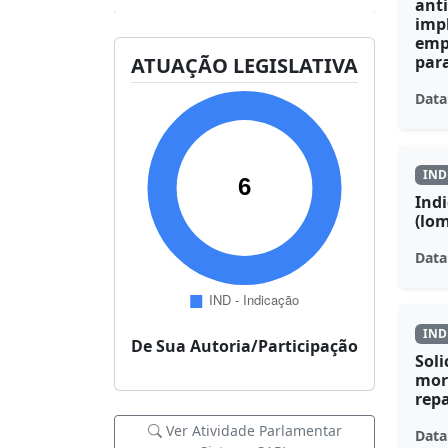
ant
impl
emp
par
ATUAÇÃO LEGISLATIVA
Data
IND
Indi
(lom
Data
IND
De Sua Autoria/Participação
Soli
mort
repa
Ver Atividade Parlamentar
Data