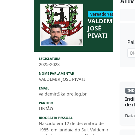
ATI
Vereador(a)
VALDEMIR
JOSÉ
PIVATI
Pal
LEGISLATURA
2025-2028
NOME PARLAMENTAR
VALDEMIR JOSÉ PIVATI
EMAIL
IND
valdemir@kalore.leg.br
Indi
PARTIDO
de i
UNIÃO
Data
BIOGRAFIA PESSOAL
Nascido em 12 de dezembro de
1985, em Jandaia do Sul, Valdemir